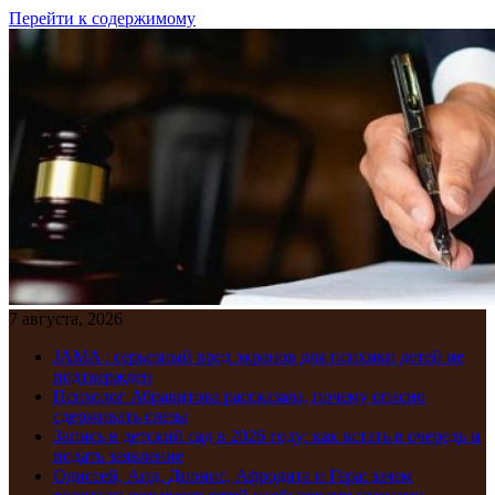
Перейти к содержимому
7 августа, 2026
JAMA : серьезный вред экранов для психики детей не
подтвержден
Психолог Абравитова рассказала, почему опасно
сдерживать слезы
Запись в детский сад в 2026 году: как встать в очередь и
подать заявление
Одиссей, Аид, Дионис, Афродита и Гера: зачем