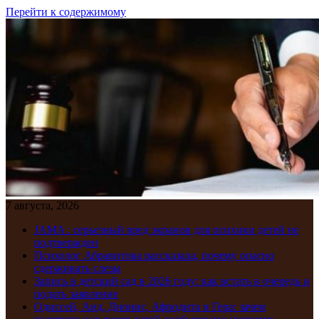
Перейти к содержимому
7 августа, 2026
JAMA : серьезный вред экранов для психики детей не
подтвержден
Психолог Абравитова рассказала, почему опасно
сдерживать слезы
Запись в детский сад в 2026 году: как встать в очередь и
подать заявление
Одиссей, Аид, Дионис, Афродита и Гера: зачем