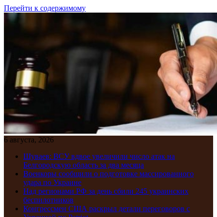
Перейти к содержимому
6 августа, 2026
Шуваев: ВСУ вдвое увеличили число атак на
Белгородскую область за два месяца
Военкоры сообщили о подготовке массированного
удара по Украине
Над регионами РФ за день сбили 245 украинских
беспилотников
Конгрессмен США раскрыл детали переговоров с