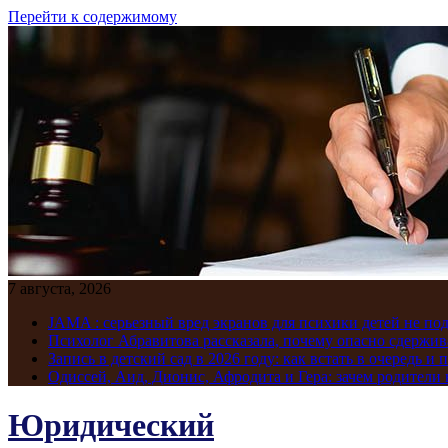
Перейти к содержимому
7 августа, 2026
JAMA : серьезный вред экранов для психики детей не по
Психолог Абравитова рассказала, почему опасно сдержив
Запись в детский сад в 2026 году: как встать в очередь и 
Одиссей, Аид, Дионис, Афродита и Гера: зачем родител
Юридический