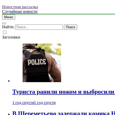
Новостная рассылка
Случайные новости
Меню
Найти:
Заголовки
Туриста ранили ножом и выбросили
1 год спустя
1 год спустя
В Шереметьево задержали комика Н