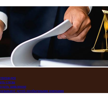
дтвержден
ать слезы
подать заявление
и называют детей необычными именами