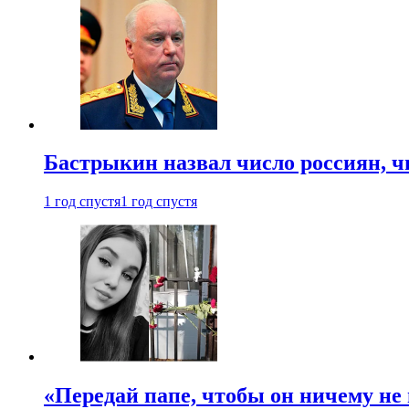
Бастрыкин назвал число россиян, 
1 год спустя
1 год спустя
«Передай папе, чтобы он ничему не 