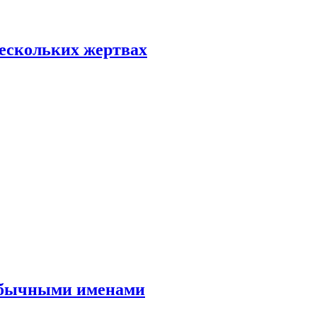
нескольких жертвах
еобычными именами