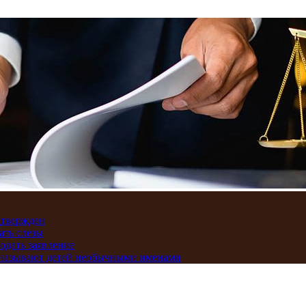
дтвержден
ать слезы
подать заявление
и называют детей необычными именами