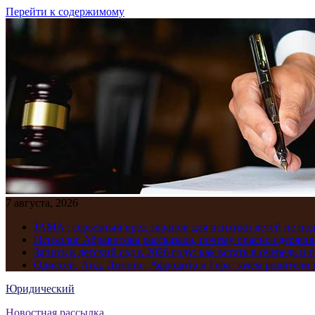
Перейти к содержимому
7 августа, 2026
JAMA : серьезный вред экранов для психики детей не по
Психолог Абравитова рассказала, почему опасно сдержив
Запись в детский сад в 2026 году: как встать в очередь и 
Одиссей, Аид, Дионис, Афродита и Гера: зачем родител
Юридический
Новостная рассылка