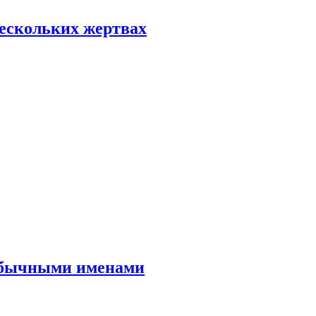
нескольких жертвах
еобычными именами