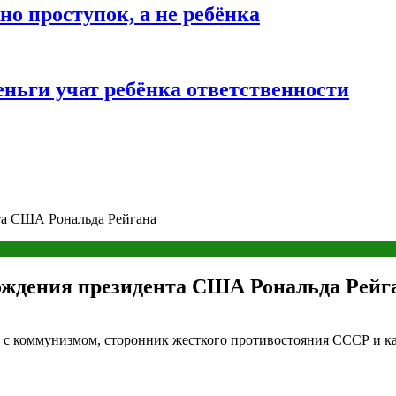
о проступок, а не ребёнка
ньги учат ребёнка ответственности
нта США Рональда Рейгана
 рождения президента США Рональда Рейг
 с коммунизмом, сторонник жесткого противостояния СССР и ка