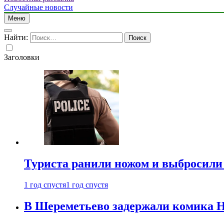
Случайные новости
Меню
Найти:
Заголовки
Туриста ранили ножом и выбросили
1 год спустя
1 год спустя
В Шереметьево задержали комика Н