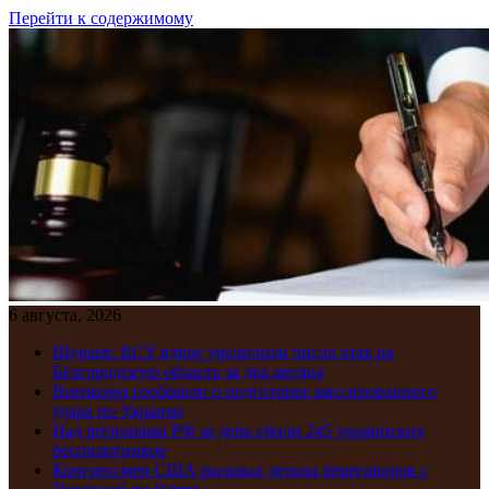
Перейти к содержимому
6 августа, 2026
Шуваев: ВСУ вдвое увеличили число атак на
Белгородскую область за два месяца
Военкоры сообщили о подготовке массированного
удара по Украине
Над регионами РФ за день сбили 245 украинских
беспилотников
Конгрессмен США раскрыл детали переговоров с