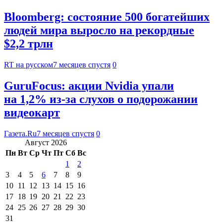
Bloomberg: состояние 500 богатейших
людей мира выросло на рекордные
$2,2 трлн
RT на русском
7 месяцев спустя
0
GuruFocus: акции Nvidia упали
на 1,2% из-за слухов о подорожании
видеокарт
Газета.Ru
7 месяцев спустя
0
Август 2026
Пн
Вт
Ср
Чт
Пт
Сб
Вс
1
2
3
4
5
6
7
8
9
10
11
12
13
14
15
16
17
18
19
20
21
22
23
24
25
26
27
28
29
30
31