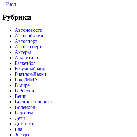
« Июл
Рубрики
Автоновости
Автособытия
Автоспорт
Автоэксперт
Актеры
Аналитика
Баскетбол
Безумный мир
Биатлон/Лыжи
Бокс/MMA
В мире
В России
Вещи
Военные новости
Волейбол
Гаджеты
Дети
Дом и сад
Еда
Звёзды