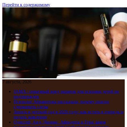
Перейти к содержимому
7 августа, 2026
JAMA : серьезный вред экранов для психики детей не
подтвержден
Психолог Абравитова рассказала, почему опасно
сдерживать слезы
Запись в детский сад в 2026 году: как встать в очередь и
подать заявление
Одиссей, Аид, Дионис, Афродита и Гера: зачем