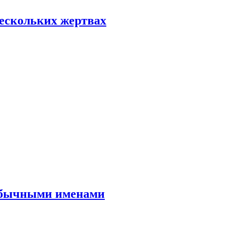
нескольких жертвах
еобычными именами