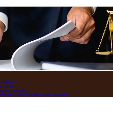
дтвержден
ать слезы
подать заявление
и называют детей необычными именами