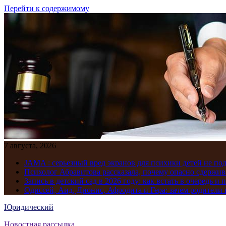
Перейти к содержимому
7 августа, 2026
JAMA : серьезный вред экранов для психики детей не по
Психолог Абравитова рассказала, почему опасно сдержив
Запись в детский сад в 2026 году: как встать в очередь и 
Одиссей, Аид, Дионис, Афродита и Гера: зачем родител
Юридический
Новостная рассылка