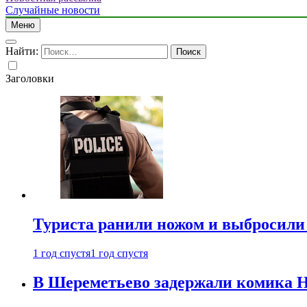
Случайные новости
Меню
Найти:
Заголовки
Туриста ранили ножом и выбросили
1 год спустя
1 год спустя
В Шереметьево задержали комика Н