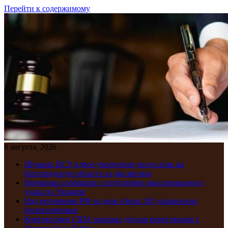
Перейти к содержимому
6 августа, 2026
Шуваев: ВСУ вдвое увеличили число атак на
Белгородскую область за два месяца
Военкоры сообщили о подготовке массированного
удара по Украине
Над регионами РФ за день сбили 245 украинских
беспилотников
Конгрессмен США раскрыл детали переговоров с