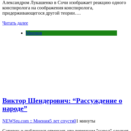
Александром Лукашенко в Сочи изображает реакцию одного
конспиролога на соображения конспиролога,
придерживающегося другой теории….
Читать далее
Мнения
Виктор Шендерович: “Рассуждение о
народе”
NEWSru.com :: Мнения
5 лет спустя
0
1 минуты
Сатирик и публицист отмечает, что термином "народ" следует