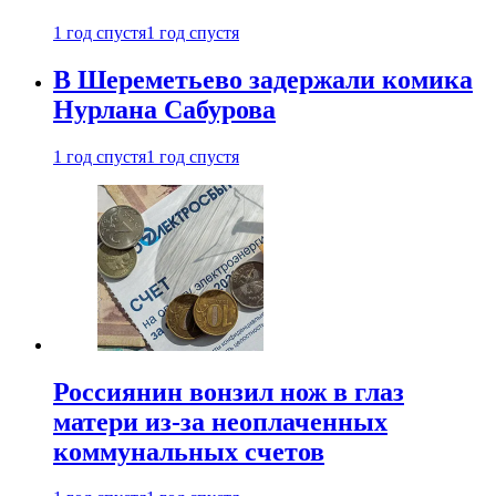
1 год спустя
1 год спустя
В Шереметьево задержали комика
Нурлана Сабурова
1 год спустя
1 год спустя
Россиянин вонзил нож в глаз
матери из-за неоплаченных
коммунальных счетов