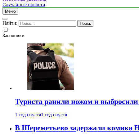
Случайные новости
Меню
Найти:
Заголовки
Туриста ранили ножом и выбросили
1 год спустя
1 год спустя
В Шереметьево задержали комика Н