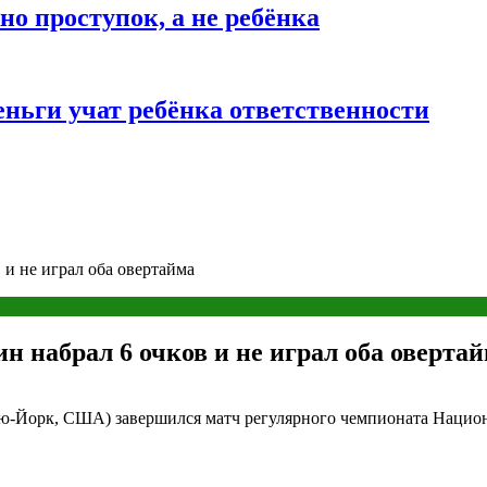
о проступок, а не ребёнка
ньги учат ребёнка ответственности
 и не играл оба овертайма
н набрал 6 очков и не играл оба оверта
(Нью-Йорк, США) завершился матч регулярного чемпионата Нацио