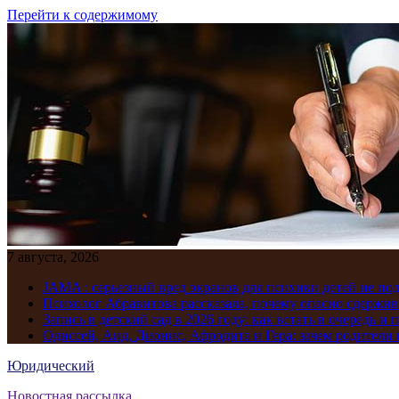
Перейти к содержимому
7 августа, 2026
JAMA : серьезный вред экранов для психики детей не по
Психолог Абравитова рассказала, почему опасно сдержив
Запись в детский сад в 2026 году: как встать в очередь и 
Одиссей, Аид, Дионис, Афродита и Гера: зачем родител
Юридический
Новостная рассылка