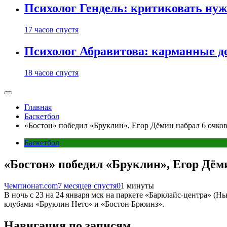
Психолог Гендель: критиковать нужн
17 часов спустя
Психолог Абравитова: карманные де
18 часов спустя
Главная
Баскетбол
«Бостон» победил «Бруклин», Егор Дёмин набрал 6 очков
Баскетбол
«Бостон» победил «Бруклин», Егор Дёми
Чемпионат.com
7 месяцев спустя
0
1 минуты
В ночь с 23 на 24 января мск на паркете «Барклайс-центра» 
клубами «Бруклин Нетс» и «Бостон Брюинз».
Навигация по записям