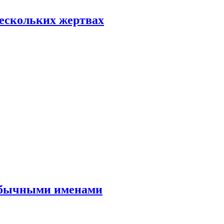
нескольких жертвах
еобычными именами