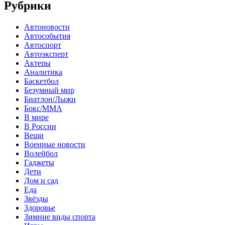
Рубрики
Автоновости
Автособытия
Автоспорт
Автоэксперт
Актеры
Аналитика
Баскетбол
Безумный мир
Биатлон/Лыжи
Бокс/MMA
В мире
В России
Вещи
Военные новости
Волейбол
Гаджеты
Дети
Дом и сад
Еда
Звёзды
Здоровье
Зимние виды спорта