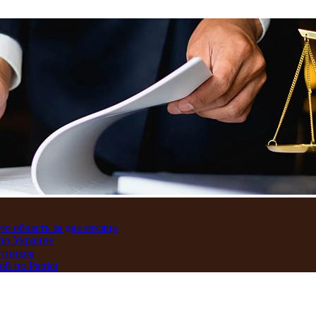
ю область за два месяца
по Украине
отников
 по Patriot