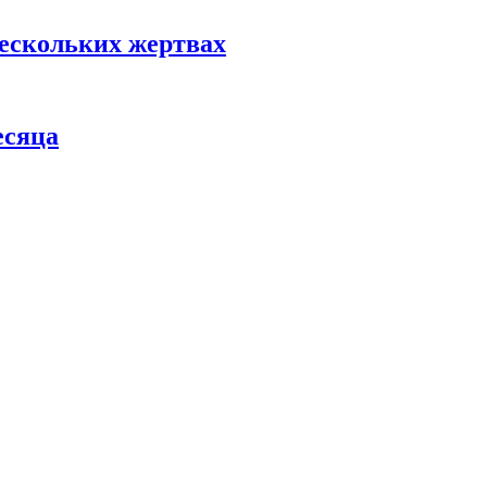
нескольких жертвах
есяца