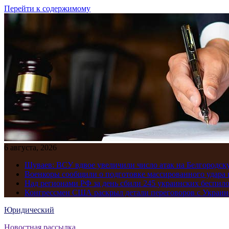
Перейти к содержимому
6 августа, 2026
Шуваев: ВСУ вдвое увеличили число атак на Белгородску
Военкоры сообщили о подготовке массированного удара 
Над регионами РФ за день сбили 245 украинских беспил
Конгрессмен США раскрыл детали переговоров с Украиной
Юридический
Новостная рассылка