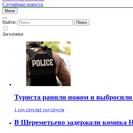
Случайные новости
Меню
Найти:
Заголовки
Туриста ранили ножом и выбросили
1 год спустя
1 год спустя
В Шереметьево задержали комика Н