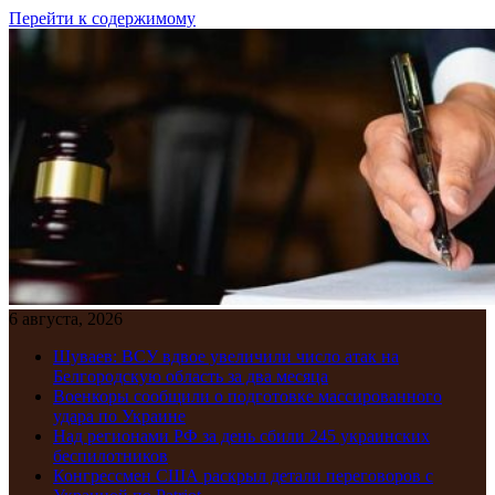
Перейти к содержимому
6 августа, 2026
Шуваев: ВСУ вдвое увеличили число атак на
Белгородскую область за два месяца
Военкоры сообщили о подготовке массированного
удара по Украине
Над регионами РФ за день сбили 245 украинских
беспилотников
Конгрессмен США раскрыл детали переговоров с