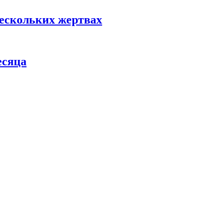
нескольких жертвах
есяца