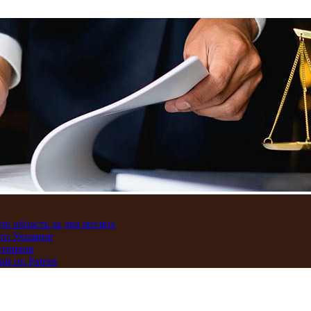
ю область за два месяца
по Украине
отников
 по Patriot