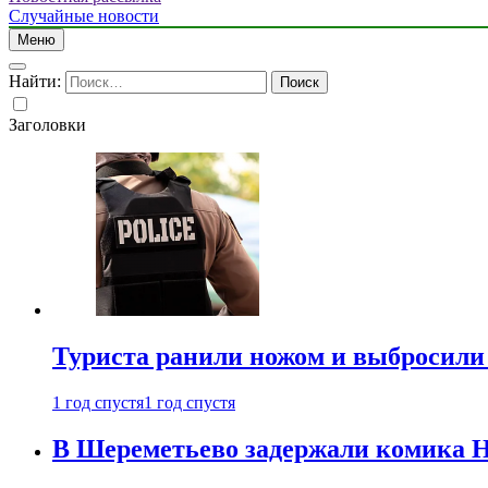
Случайные новости
Меню
Найти:
Заголовки
Туриста ранили ножом и выбросили
1 год спустя
1 год спустя
В Шереметьево задержали комика Н