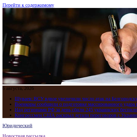
Перейти к содержимому
6 августа, 2026
Шуваев: ВСУ вдвое увеличили число атак на Белгородску
Военкоры сообщили о подготовке массированного удара 
Над регионами РФ за день сбили 245 украинских беспил
Конгрессмен США раскрыл детали переговоров с Украиной
Юридический
Новостная рассылка