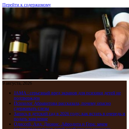
Перейти к содержимому
9 августа, 2026
JAMA : серьезный вред экранов для психики детей не
подтвержден
Психолог Абравитова рассказала, почему опасно
сдерживать слезы
Запись в детский сад в 2026 году: как встать в очередь и
подать заявление
Одиссей, Аид, Дионис, Афродита и Гера: зачем