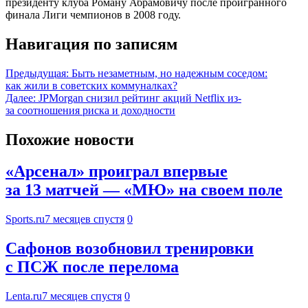
президенту клуба Роману Абрамовичу после проигранного
финала Лиги чемпионов в 2008 году.
Навигация по записям
Предыдущая:
Быть незаметным, но надежным соседом:
как жили в советских коммуналках?
Далее:
JPMorgan снизил рейтинг акций Netflix из-
за соотношения риска и доходности
Похожие новости
«Арсенал» проиграл впервые
за 13 матчей — «МЮ» на своем поле
Sports.ru
7 месяцев спустя
0
Сафонов возобновил тренировки
с ПСЖ после перелома
Lenta.ru
7 месяцев спустя
0