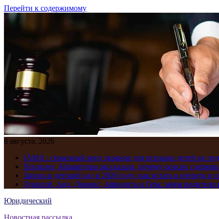
Перейти к содержимому
8 августа, 2026
JAMA : серьезный вред экранов для психики детей не по
Психолог Абравитова рассказала, почему опасно сдержив
Запись в детский сад в 2026 году: как встать в очередь и 
Одиссей, Аид, Дионис, Афродита и Гера: зачем родител
Юридический
Новостная рассылка