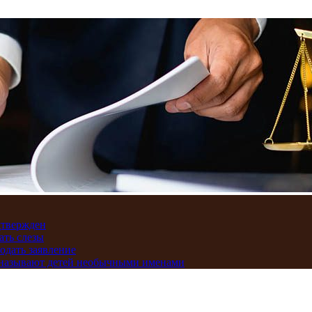
дтвержден
ать слезы
подать заявление
и называют детей необычными именами