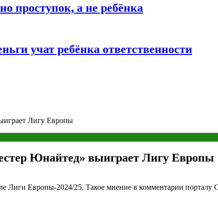
о проступок, а не ребёнка
ньги учат ребёнка ответственности
выиграет Лигу Европы
честер Юнайтед» выиграет Лигу Европы
ле Лиги Европы-2024/25. Такое мнение в комментарии порталу