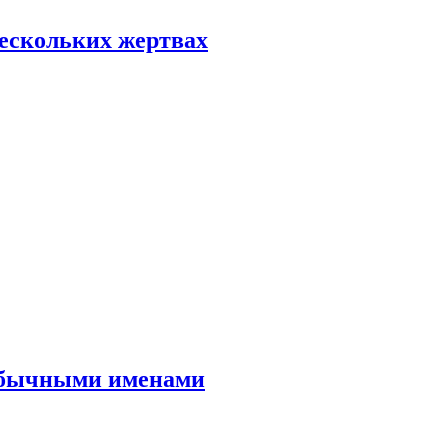
нескольких жертвах
еобычными именами