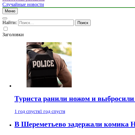
Случайные новости
Меню
Найти:
Заголовки
Туриста ранили ножом и выбросили
1 год спустя
1 год спустя
В Шереметьево задержали комика Н