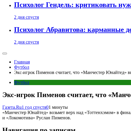
Психолог Гендель: критиковать нужн
2 дня спустя
Психолог Абравитова: карманные де
2 дня спустя
Главная
Футбол
Экс-игрок Пименов считает, что «Манчестер Юнайтед» 
Футбол
Экс-игрок Пименов считает, что «Ман
Газета.Ru
1 год спустя
0
1 минуты
«Манчестер Юнайтед» возьмет верх над «Тоттенхэмом» в фина
и «Локомотива» Руслан Пименов.
Навигация по записям