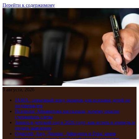
Перейти к содержимому
9 августа, 2026
JAMA : серьезный вред экранов для психики детей не
подтвержден
Психолог Абравитова рассказала, почему опасно
сдерживать слезы
Запись в детский сад в 2026 году: как встать в очередь и
подать заявление
Одиссей, Аид, Дионис, Афродита и Гера: зачем