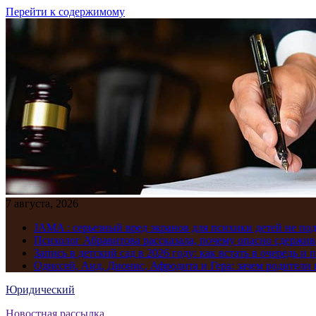
Перейти к содержимому
7 августа, 2026
JAMA : серьезный вред экранов для психики детей не по
Психолог Абравитова рассказала, почему опасно сдержив
Запись в детский сад в 2026 году: как встать в очередь и 
Одиссей, Аид, Дионис, Афродита и Гера: зачем родител
Юридический
Новостная рассылка