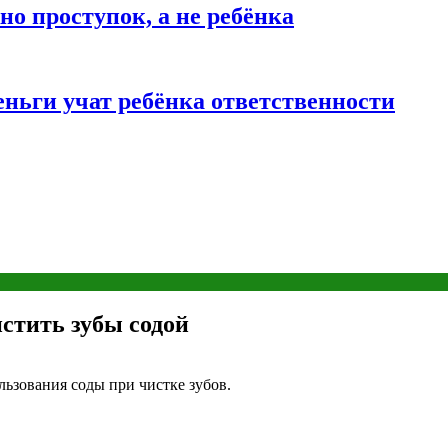
о проступок, а не ребёнка
ньги учат ребёнка ответственности
истить зубы содой
ьзования соды при чистке зубов.