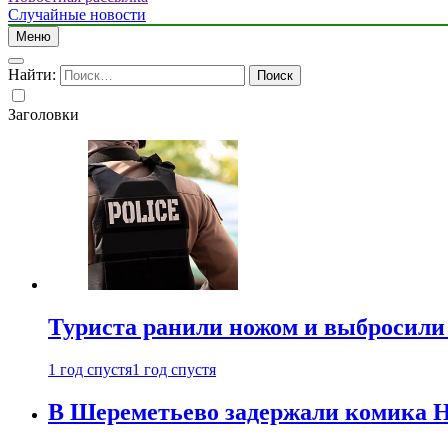
Случайные новости
Меню
Найти:
Заголовки
Туриста ранили ножом и выбросили
1 год спустя
1 год спустя
В Шереметьево задержали комика Н