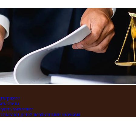
дтвержден
ать слезы
подать заявление
и называют детей необычными именами