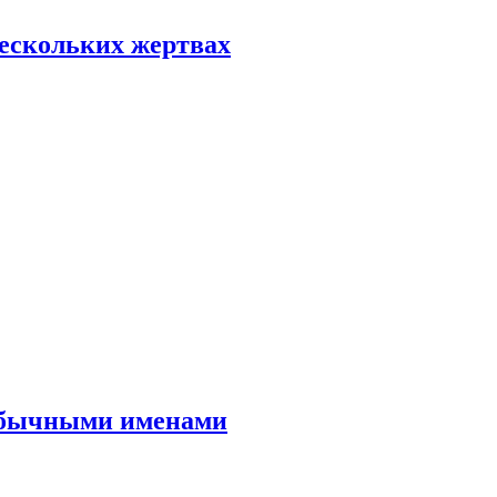
нескольких жертвах
еобычными именами