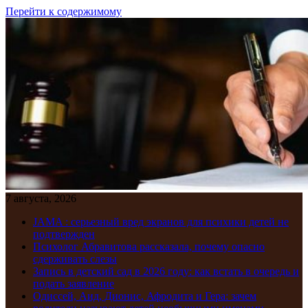
Перейти к содержимому
7 августа, 2026
JAMA : серьезный вред экранов для психики детей не
подтвержден
Психолог Абравитова рассказала, почему опасно
сдерживать слезы
Запись в детский сад в 2026 году: как встать в очередь и
подать заявление
Одиссей, Аид, Дионис, Афродита и Гера: зачем