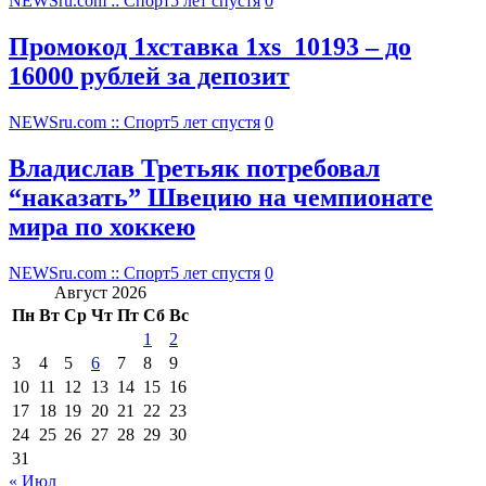
NEWSru.com :: Спорт
5 лет спустя
0
Промокод 1хставка 1xs_10193 – до
16000 рублей за депозит
NEWSru.com :: Спорт
5 лет спустя
0
Владислав Третьяк потребовал
“наказать” Швецию на чемпионате
мира по хоккею
NEWSru.com :: Спорт
5 лет спустя
0
Август 2026
Пн
Вт
Ср
Чт
Пт
Сб
Вс
1
2
3
4
5
6
7
8
9
10
11
12
13
14
15
16
17
18
19
20
21
22
23
24
25
26
27
28
29
30
31
« Июл