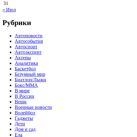
31
« Июл
Рубрики
Автоновости
Автособытия
Автоспорт
Автоэксперт
Актеры
Аналитика
Баскетбол
Безумный мир
Биатлон/Лыжи
Бокс/MMA
В мире
В России
Вещи
Военные новости
Волейбол
Гаджеты
Дети
Дом и сад
Еда