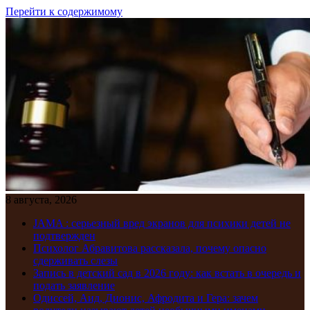
Перейти к содержимому
8 августа, 2026
JAMA : серьезный вред экранов для психики детей не
подтвержден
Психолог Абравитова рассказала, почему опасно
сдерживать слезы
Запись в детский сад в 2026 году: как встать в очередь и
подать заявление
Одиссей, Аид, Дионис, Афродита и Гера: зачем