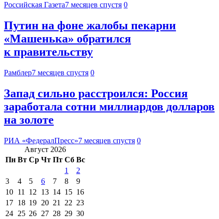
Российская Газета
7 месяцев спустя
0
Путин на фоне жалобы пекарни
«Машенька» обратился
к правительству
Рамблер
7 месяцев спустя
0
Запад сильно расстроился: Россия
заработала сотни миллиардов долларов
на золоте
РИА «ФедералПресс»
7 месяцев спустя
0
Август 2026
Пн
Вт
Ср
Чт
Пт
Сб
Вс
1
2
3
4
5
6
7
8
9
10
11
12
13
14
15
16
17
18
19
20
21
22
23
24
25
26
27
28
29
30