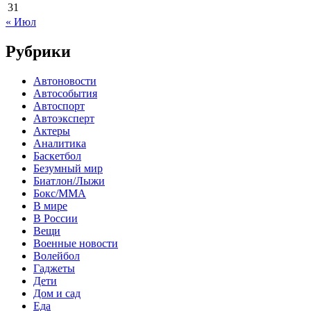
31
« Июл
Рубрики
Автоновости
Автособытия
Автоспорт
Автоэксперт
Актеры
Аналитика
Баскетбол
Безумный мир
Биатлон/Лыжи
Бокс/MMA
В мире
В России
Вещи
Военные новости
Волейбол
Гаджеты
Дети
Дом и сад
Еда