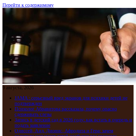
Перейти к содержимому
9 августа, 2026
JAMA : серьезный вред экранов для психики детей не
подтвержден
Психолог Абравитова рассказала, почему опасно
сдерживать слезы
Запись в детский сад в 2026 году: как встать в очередь и
подать заявление
Одиссей, Аид, Дионис, Афродита и Гера: зачем