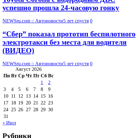
успешно прошла 24-часовую гонку
NEWSru.com :: Автоновости
5 лет спустя
0
“Сбер” показал прототип беспилотного
электротакси без места для водителя
(ВИДЕО)
NEWSru.com :: Автоновости
5 лет спустя
0
Август 2026
Пн
Вт
Ср
Чт
Пт
Сб
Вс
1
2
3
4
5
6
7
8
9
10
11
12
13
14
15
16
17
18
19
20
21
22
23
24
25
26
27
28
29
30
31
« Июл
Рубрики