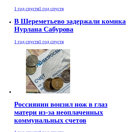
1 год спустя
1 год спустя
В Шереметьево задержали комика
Нурлана Сабурова
1 год спустя
1 год спустя
Россиянин вонзил нож в глаз
матери из-за неоплаченных
коммунальных счетов