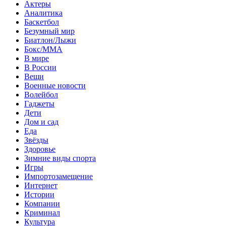
Актеры
Аналитика
Баскетбол
Безумный мир
Биатлон/Лыжи
Бокс/MMA
В мире
В России
Вещи
Военные новости
Волейбол
Гаджеты
Дети
Дом и сад
Еда
Звёзды
Здоровье
Зимние виды спорта
Игры
Импортозамещение
Интернет
Истории
Компании
Криминал
Культура