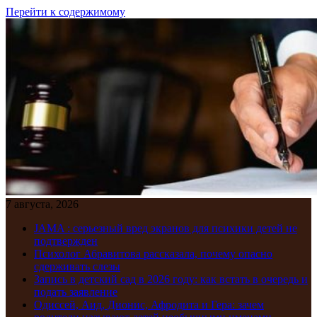
Перейти к содержимому
7 августа, 2026
JAMA : серьезный вред экранов для психики детей не
подтвержден
Психолог Абравитова рассказала, почему опасно
сдерживать слезы
Запись в детский сад в 2026 году: как встать в очередь и
подать заявление
Одиссей, Аид, Дионис, Афродита и Гера: зачем