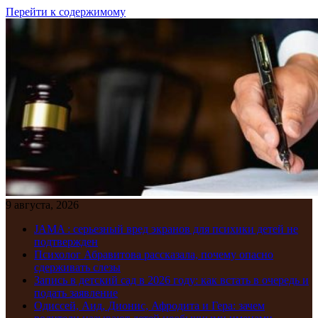
Перейти к содержимому
9 августа, 2026
JAMA : серьезный вред экранов для психики детей не
подтвержден
Психолог Абравитова рассказала, почему опасно
сдерживать слезы
Запись в детский сад в 2026 году: как встать в очередь и
подать заявление
Одиссей, Аид, Дионис, Афродита и Гера: зачем