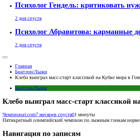
Психолог Гендель: критиковать нужн
2 дня спустя
Психолог Абравитова: карманные де
2 дня спустя
Главная
Биатлон/Лыжи
Клебо выиграл масс-старт классикой на Кубке мира в Го
Биатлон/Лыжи
Клебо выиграл масс-старт классикой на
Чемпионат.com
7 месяцев спустя
0
1 минуты
Пятикратный олимпийский чемпион по лыжным гонкам норвежец
Навигация по записям