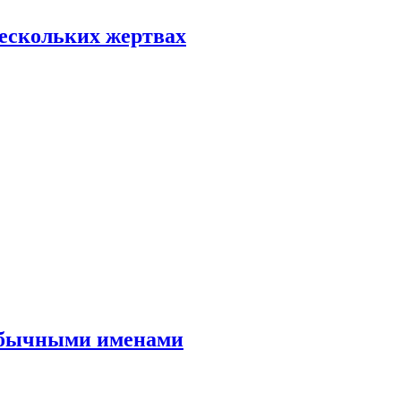
нескольких жертвах
еобычными именами