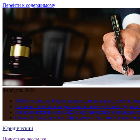
Перейти к содержимому
8 августа, 2026
JAMA : серьезный вред экранов для психики детей не по
Психолог Абравитова рассказала, почему опасно сдержив
Запись в детский сад в 2026 году: как встать в очередь и 
Одиссей, Аид, Дионис, Афродита и Гера: зачем родител
Юридический
Новостная рассылка