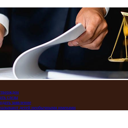
дтвержден
ать слезы
подать заявление
и называют детей необычными именами