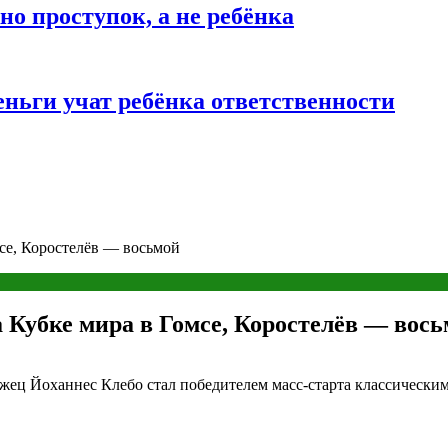
о проступок, а не ребёнка
ньги учат ребёнка ответственности
мсе, Коростелёв — восьмой
 Кубке мира в Гомсе, Коростелёв — вос
 Йоханнес Клебо стал победителем масс-старта классическим с