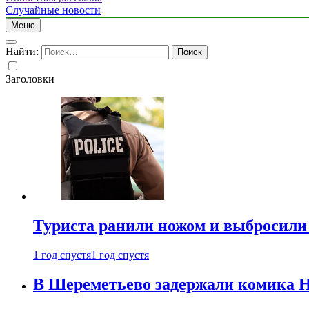
Случайные новости
Меню
Найти:
Заголовки
Туриста ранили ножом и выбросили
1 год спустя
1 год спустя
В Шереметьево задержали комика Н