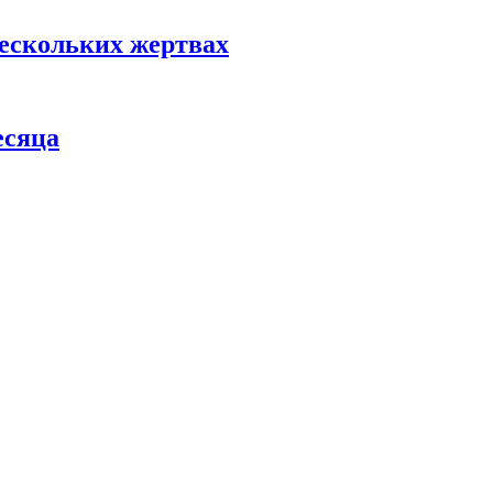
нескольких жертвах
есяца