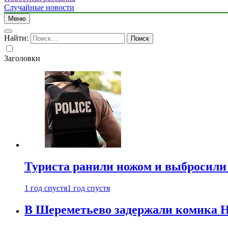
Случайные новости
Меню
Найти:
Заголовки
Туриста ранили ножом и выбросили
1 год спустя
1 год спустя
В Шереметьево задержали комика Н