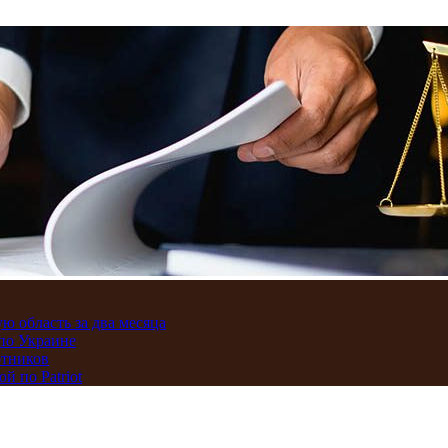
ю область за два месяца
по Украине
отников
 по Patriot