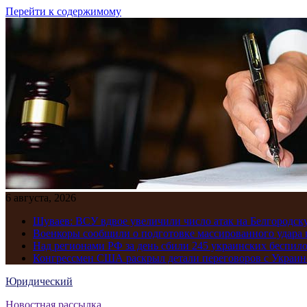
Перейти к содержимому
6 августа, 2026
Шуваев: ВСУ вдвое увеличили число атак на Белгородску
Военкоры сообщили о подготовке массированного удара 
Над регионами РФ за день сбили 245 украинских беспил
Конгрессмен США раскрыл детали переговоров с Украиной
Юридический
Новостная рассылка