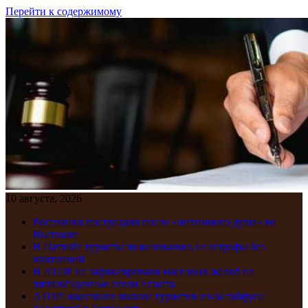
Перейти к содержимому
10 августа, 2026
Россиянки пострадали после «интимного душа» во
Вьетнаме
В Паттайе туристы пожаловались на штрафы без
квитанций
В АТОР не зафиксировали массовых жалоб на
пятизвёздочные отели Египта
АТОР: массового вывоза туристов из-за тайфуна