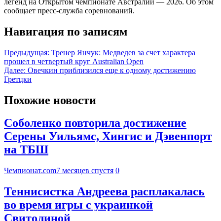
легенд на Открытом чемпионате Австралии — 2026. Об этом
сообщает пресс-служба соревнований.
Навигация по записям
Предыдущая:
Тренер Янчук: Медведев за счет характера
прошел в четвертый круг Australian Open
Далее:
Овечкин приблизился еще к одному достижению
Гретцки
Похожие новости
Соболенко повторила достижение
Серены Уильямс, Хингис и Дэвенпорт
на ТБШ
Чемпионат.com
7 месяцев спустя
0
Теннисистка Андреева расплакалась
во время игры с украинкой
Свитолиной