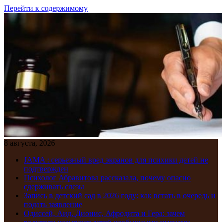
Перейти к содержимому
8 августа, 2026
JAMA : серьезный вред экранов для психики детей не
подтвержден
Психолог Абравитова рассказала, почему опасно
сдерживать слезы
Запись в детский сад в 2026 году: как встать в очередь и
подать заявление
Одиссей, Аид, Дионис, Афродита и Гера: зачем