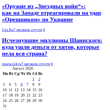
«Оружие из „Звездных войн“»:
как на Западе отреагировали на удар
«Орешником» по Украине
Ura.Ru
7 месяцев спустя
0
Исчезнувшие миллионы Шаинского:
куда ушли деньги от хитов, которые
пела вся страна?
runews24.ru
7 месяцев спустя
0
Август 2026
Пн
Вт
Ср
Чт
Пт
Сб
Вс
1
2
3
4
5
6
7
8
9
10
11
12
13
14
15
16
17
18
19
20
21
22
23
24
25
26
27
28
29
30
31