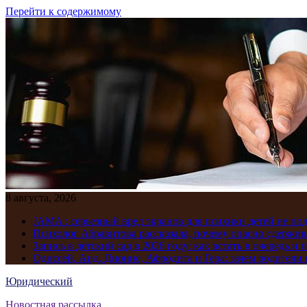
Перейти к содержимому
8 августа, 2026
JAMA : серьезный вред экранов для психики детей не по
Психолог Абравитова рассказала, почему опасно сдержив
Запись в детский сад в 2026 году: как встать в очередь и 
Одиссей, Аид, Дионис, Афродита и Гера: зачем родител
Юридический
Новостная рассылка