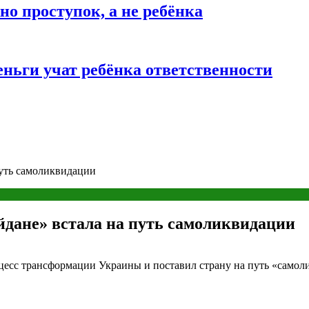
о проступок, а не ребёнка
ньги учат ребёнка ответственности
путь самоликвидации
йдане» встала на путь самоликвидации
роцесс трансформации Украины и поставил страну на путь «сам