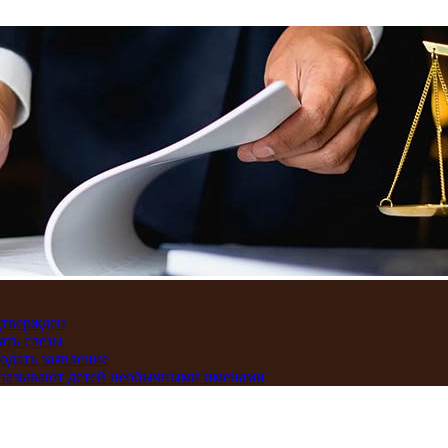
дтвержден
ать слезы
подать заявление
и называют детей необычными именами