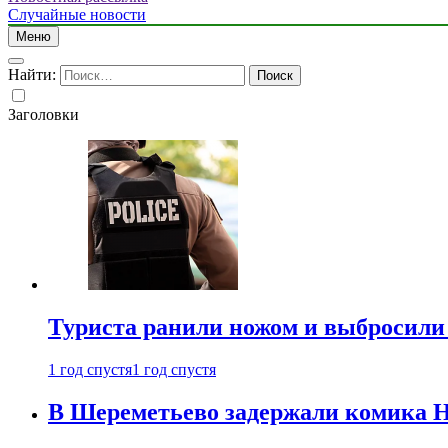
Случайные новости
Меню
Найти:
Заголовки
Туриста ранили ножом и выбросили
1 год спустя
1 год спустя
В Шереметьево задержали комика Н