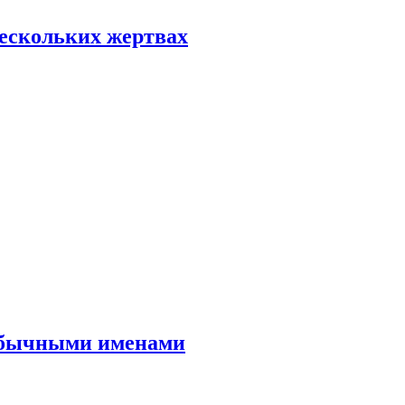
нескольких жертвах
еобычными именами