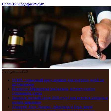
Перейти к содержимому
7 августа, 2026
JAMA : серьезный вред экранов для психики детей не
подтвержден
Психолог Абравитова рассказала, почему опасно
сдерживать слезы
Запись в детский сад в 2026 году: как встать в очередь и
подать заявление
Одиссей, Аид, Дионис, Афродита и Гера: зачем