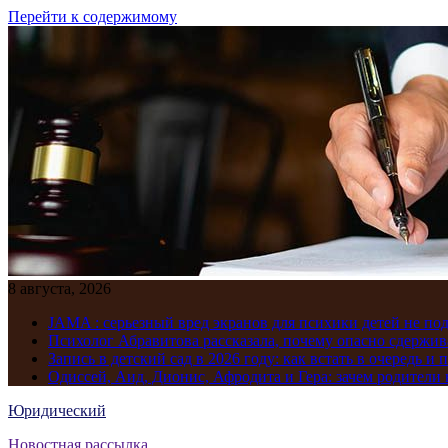
Перейти к содержимому
8 августа, 2026
JAMA : серьезный вред экранов для психики детей не по
Психолог Абравитова рассказала, почему опасно сдержив
Запись в детский сад в 2026 году: как встать в очередь и 
Одиссей, Аид, Дионис, Афродита и Гера: зачем родител
Юридический
Новостная рассылка