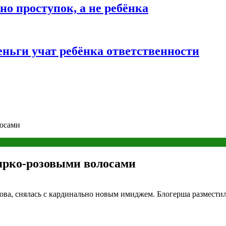
о проступок, а не ребёнка
ньги учат ребёнка ответственности
лосами
 ярко-розовыми волосами
ва, снялась с кардинально новым имиджем. Блогерша разместила