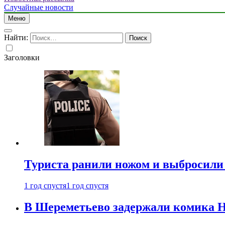
Случайные новости
Меню
Найти:
Заголовки
Туриста ранили ножом и выбросили
1 год спустя
1 год спустя
В Шереметьево задержали комика Н