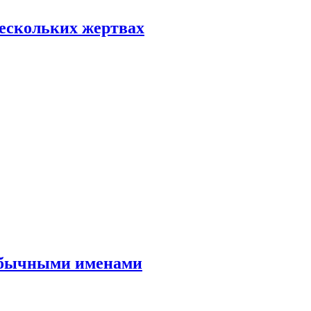
нескольких жертвах
еобычными именами