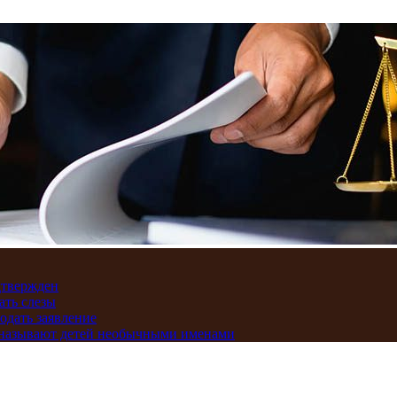
дтвержден
ать слезы
подать заявление
и называют детей необычными именами