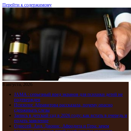
Перейти к содержимому
8 августа, 2026
JAMA : серьезный вред экранов для психики детей не
подтвержден
Психолог Абравитова рассказала, почему опасно
сдерживать слезы
Запись в детский сад в 2026 году: как встать в очередь и
подать заявление
Одиссей, Аид, Дионис, Афродита и Гера: зачем