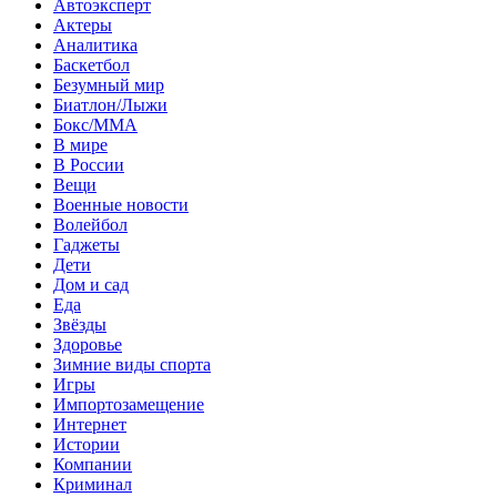
Автоэксперт
Актеры
Аналитика
Баскетбол
Безумный мир
Биатлон/Лыжи
Бокс/MMA
В мире
В России
Вещи
Военные новости
Волейбол
Гаджеты
Дети
Дом и сад
Еда
Звёзды
Здоровье
Зимние виды спорта
Игры
Импортозамещение
Интернет
Истории
Компании
Криминал