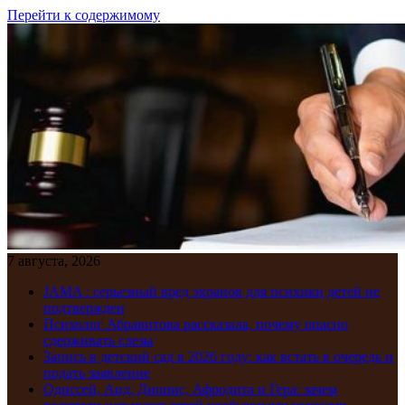
Перейти к содержимому
7 августа, 2026
JAMA : серьезный вред экранов для психики детей не
подтвержден
Психолог Абравитова рассказала, почему опасно
сдерживать слезы
Запись в детский сад в 2026 году: как встать в очередь и
подать заявление
Одиссей, Аид, Дионис, Афродита и Гера: зачем