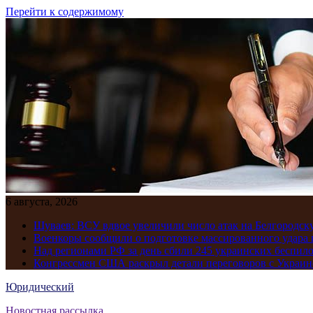
Перейти к содержимому
6 августа, 2026
Шуваев: ВСУ вдвое увеличили число атак на Белгородску
Военкоры сообщили о подготовке массированного удара 
Над регионами РФ за день сбили 245 украинских беспил
Конгрессмен США раскрыл детали переговоров с Украиной
Юридический
Новостная рассылка