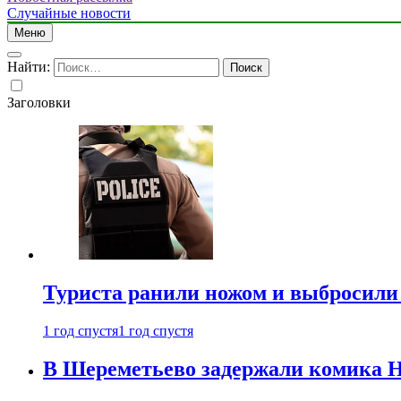
Случайные новости
Меню
Найти:
Заголовки
Туриста ранили ножом и выбросили
1 год спустя
1 год спустя
В Шереметьево задержали комика Н