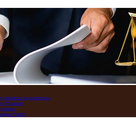
ю область за два месяца
по Украине
отников
 по Patriot