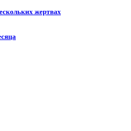
нескольких жертвах
есяца