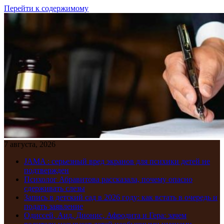
Перейти к содержимому
7 августа, 2026
JAMA : серьезный вред экранов для психики детей не
подтвержден
Психолог Абравитова рассказала, почему опасно
сдерживать слезы
Запись в детский сад в 2026 году: как встать в очередь и
подать заявление
Одиссей, Аид, Дионис, Афродита и Гера: зачем