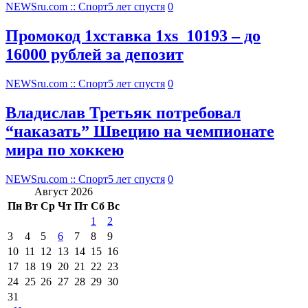
NEWSru.com :: Спорт
5 лет спустя
0
Промокод 1хставка 1xs_10193 – до
16000 рублей за депозит
NEWSru.com :: Спорт
5 лет спустя
0
Владислав Третьяк потребовал
“наказать” Швецию на чемпионате
мира по хоккею
NEWSru.com :: Спорт
5 лет спустя
0
Август 2026
Пн
Вт
Ср
Чт
Пт
Сб
Вс
1
2
3
4
5
6
7
8
9
10
11
12
13
14
15
16
17
18
19
20
21
22
23
24
25
26
27
28
29
30
31