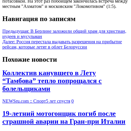
потасовкой. На этот раз побоищем закончилась встреча между
местным "Ахматом" и московским "Локомотивом" (1:5).
Навигация по записям
Предыдущая:
В Берлине заложили общий храм для христиан,
иудеев и мусульман
Далее:
Россия перестала выдавать разрешения на прибытие
рейсам, которые летят в облет Белоруссии
Похожие новости
Коллектив канувшего в Лету
“Тамбова” тепло попрощался с
болельщиками
NEWSru.com :: Спорт
5 лет спустя
0
19-летний мотогонщик погиб после
страшной аварии на Гран-при Италии