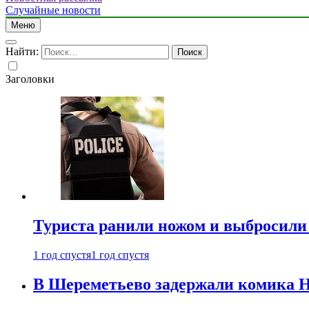
Случайные новости
Меню
Найти:
Заголовки
Туриста ранили ножом и выбросили
1 год спустя
1 год спустя
В Шереметьево задержали комика Н