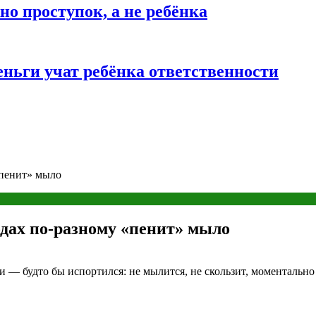
о проступок, а не ребёнка
ньги учат ребёнка ответственности
«пенит» мыло
одах по-разному «пенит» мыло
и — будто бы испортился: не мылится, не скользит, моментально 