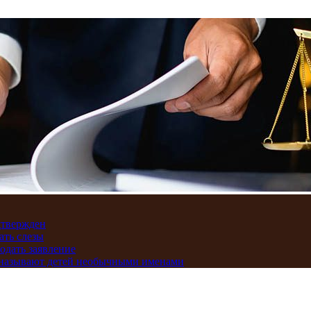
дтвержден
ать слезы
подать заявление
и называют детей необычными именами