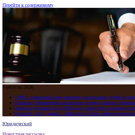
Перейти к содержимому
8 августа, 2026
JAMA : серьезный вред экранов для психики детей не по
Психолог Абравитова рассказала, почему опасно сдержив
Запись в детский сад в 2026 году: как встать в очередь и 
Одиссей, Аид, Дионис, Афродита и Гера: зачем родител
Юридический
Новостная рассылка