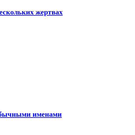
нескольких жертвах
еобычными именами