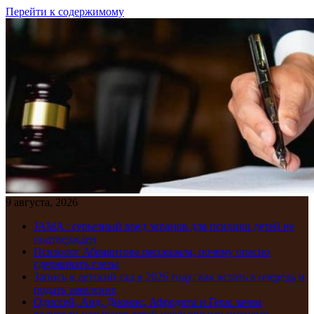
Перейти к содержимому
9 августа, 2026
JAMA : серьезный вред экранов для психики детей не
подтвержден
Психолог Абравитова рассказала, почему опасно
сдерживать слезы
Запись в детский сад в 2026 году: как встать в очередь и
подать заявление
Одиссей, Аид, Дионис, Афродита и Гера: зачем