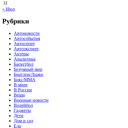
31
« Июл
Рубрики
Автоновости
Автособытия
Автоспорт
Автоэксперт
Актеры
Аналитика
Баскетбол
Безумный мир
Биатлон/Лыжи
Бокс/MMA
В мире
В России
Вещи
Военные новости
Волейбол
Гаджеты
Дети
Дом и сад
Еда