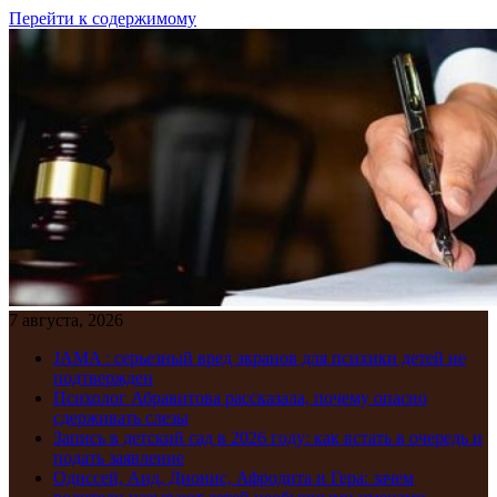
Перейти к содержимому
7 августа, 2026
JAMA : серьезный вред экранов для психики детей не
подтвержден
Психолог Абравитова рассказала, почему опасно
сдерживать слезы
Запись в детский сад в 2026 году: как встать в очередь и
подать заявление
Одиссей, Аид, Дионис, Афродита и Гера: зачем