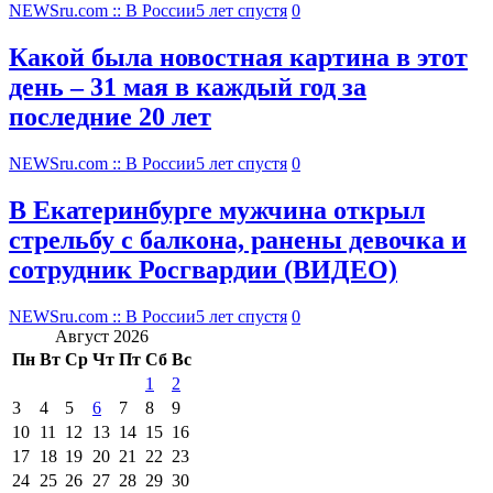
NEWSru.com :: В России
5 лет спустя
0
Какой была новостная картина в этот
день – 31 мая в каждый год за
последние 20 лет
NEWSru.com :: В России
5 лет спустя
0
В Екатеринбурге мужчина открыл
стрельбу с балкона, ранены девочка и
сотрудник Росгвардии (ВИДЕО)
NEWSru.com :: В России
5 лет спустя
0
Август 2026
Пн
Вт
Ср
Чт
Пт
Сб
Вс
1
2
3
4
5
6
7
8
9
10
11
12
13
14
15
16
17
18
19
20
21
22
23
24
25
26
27
28
29
30