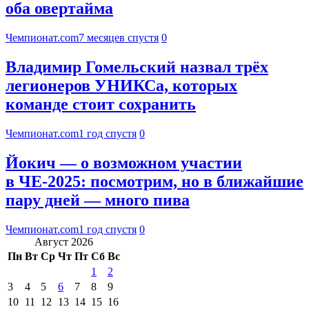
оба овертайма
Чемпионат.com
7 месяцев спустя
0
Владимир Гомельский назвал трёх
легионеров УНИКСа, которых
команде стоит сохранить
Чемпионат.com
1 год спустя
0
Йокич — о возможном участии
в ЧЕ-2025: посмотрим, но в ближайшие
пару дней — много пива
Чемпионат.com
1 год спустя
0
Август 2026
Пн
Вт
Ср
Чт
Пт
Сб
Вс
1
2
3
4
5
6
7
8
9
10
11
12
13
14
15
16