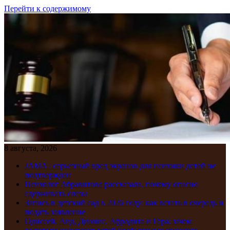
Перейти к содержимому
8 августа, 2026
JAMA : серьезный вред экранов для психики детей не
подтвержден
Психолог Абравитова рассказала, почему опасно
сдерживать слезы
Запись в детский сад в 2026 году: как встать в очередь и
подать заявление
Одиссей, Аид, Дионис, Афродита и Гера: зачем