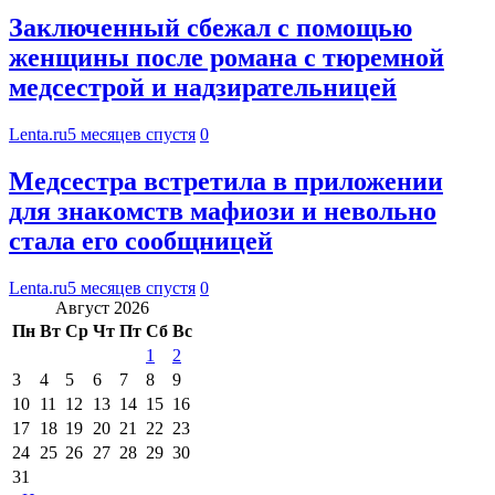
Заключенный сбежал с помощью
женщины после романа с тюремной
медсестрой и надзирательницей
Lenta.ru
5 месяцев спустя
0
Медсестра встретила в приложении
для знакомств мафиози и невольно
стала его сообщницей
Lenta.ru
5 месяцев спустя
0
Август 2026
Пн
Вт
Ср
Чт
Пт
Сб
Вс
1
2
3
4
5
6
7
8
9
10
11
12
13
14
15
16
17
18
19
20
21
22
23
24
25
26
27
28
29
30
31