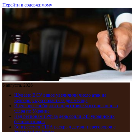
Перейти к содержимому
6 августа, 2026
Шуваев: ВСУ вдвое увеличили число атак на
Белгородскую область за два месяца
Военкоры сообщили о подготовке массированного
удара по Украине
Над регионами РФ за день сбили 245 украинских
беспилотников
Конгрессмен США раскрыл детали переговоров с