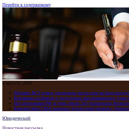
Перейти к содержимому
6 августа, 2026
Шуваев: ВСУ вдвое увеличили число атак на Белгородску
Военкоры сообщили о подготовке массированного удара 
Над регионами РФ за день сбили 245 украинских беспил
Конгрессмен США раскрыл детали переговоров с Украиной
Юридический
Новостная рассылка