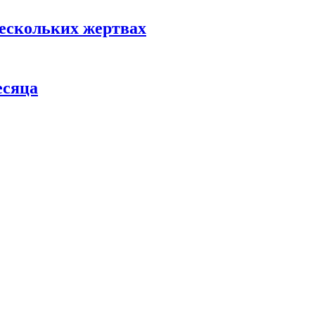
нескольких жертвах
есяца