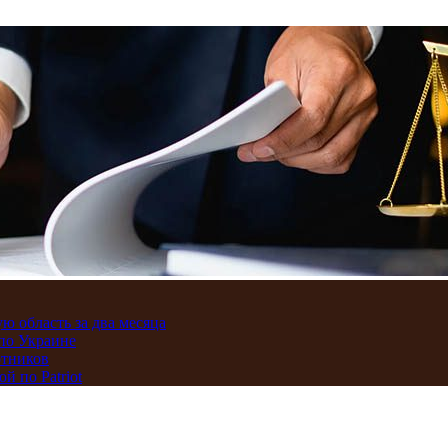
ю область за два месяца
по Украине
отников
 по Patriot