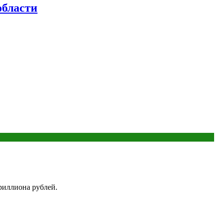
бласти
риллиона рублей.