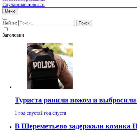
Случайные новости
Меню
Найти:
Заголовки
Туриста ранили ножом и выбросили
1 год спустя
1 год спустя
В Шереметьево задержали комика Н