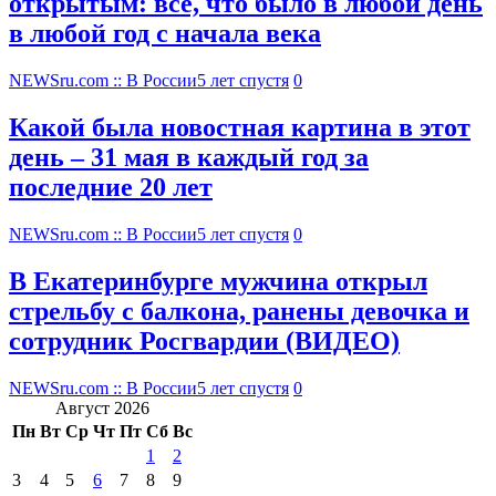
открытым: все, что было в любой день
в любой год с начала века
NEWSru.com :: В России
5 лет спустя
0
Какой была новостная картина в этот
день – 31 мая в каждый год за
последние 20 лет
NEWSru.com :: В России
5 лет спустя
0
В Екатеринбурге мужчина открыл
стрельбу с балкона, ранены девочка и
сотрудник Росгвардии (ВИДЕО)
NEWSru.com :: В России
5 лет спустя
0
Август 2026
Пн
Вт
Ср
Чт
Пт
Сб
Вс
1
2
3
4
5
6
7
8
9