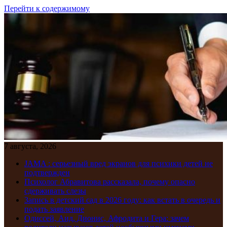
Перейти к содержимому
7 августа, 2026
JAMA : серьезный вред экранов для психики детей не
подтвержден
Психолог Абравитова рассказала, почему опасно
сдерживать слезы
Запись в детский сад в 2026 году: как встать в очередь и
подать заявление
Одиссей, Аид, Дионис, Афродита и Гера: зачем