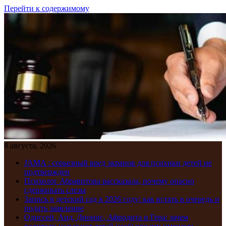
Перейти к содержимому
8 августа, 2026
JAMA : серьезный вред экранов для психики детей не
подтвержден
Психолог Абравитова рассказала, почему опасно
сдерживать слезы
Запись в детский сад в 2026 году: как встать в очередь и
подать заявление
Одиссей, Аид, Дионис, Афродита и Гера: зачем