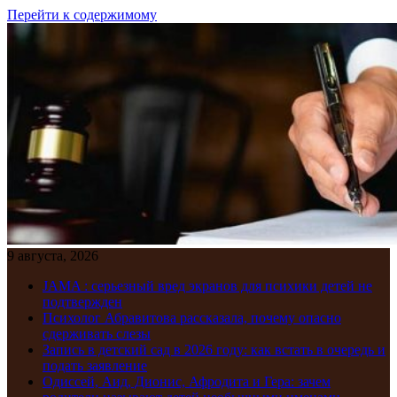
Перейти к содержимому
9 августа, 2026
JAMA : серьезный вред экранов для психики детей не
подтвержден
Психолог Абравитова рассказала, почему опасно
сдерживать слезы
Запись в детский сад в 2026 году: как встать в очередь и
подать заявление
Одиссей, Аид, Дионис, Афродита и Гера: зачем