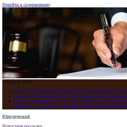
Перейти к содержимому
7 августа, 2026
JAMA : серьезный вред экранов для психики детей не по
Психолог Абравитова рассказала, почему опасно сдержив
Запись в детский сад в 2026 году: как встать в очередь и 
Одиссей, Аид, Дионис, Афродита и Гера: зачем родител
Юридический
Новостная рассылка