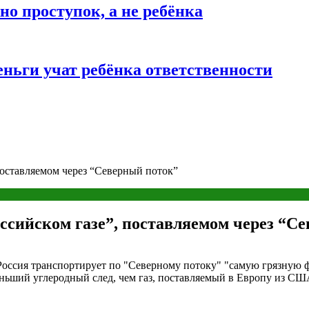
о проступок, а не ребёнка
ньги учат ребёнка ответственности
поставляемом через “Северный поток”
ссийском газе”, поставляемом через “С
 Россия транспортирует по "Северному потоку" "самую грязную 
меньший углеродный след, чем газ, поставляемый в Европу из СШ