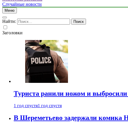
Случайные новости
Меню
Найти:
Заголовки
Туриста ранили ножом и выбросили
1 год спустя
1 год спустя
В Шереметьево задержали комика Н