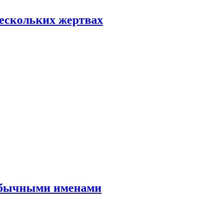
нескольких жертвах
еобычными именами