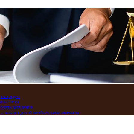
дтвержден
ать слезы
подать заявление
и называют детей необычными именами