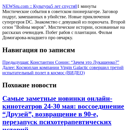
NEWSru.com :: Культура
5 лет спустя
0
1 минуты
Мистические события в советском пионерлагере. Заговор
подруг, замешанных в убийстве. Новые приключения
супергероя DC. Знакомство с девушкой из порночата. Второй
сезон "Войны миров". Мистические истории, основанные на
рассказах очевидцев. Побег рабов с плантации. Фильм
Домогарова-младшего про овчарку.
Навигация по записям
Предыдущая:
Константин Сонин: “Зачем это Лукашенко?”
Далее:
Космоплан компании Virgin Galactic совершил третий
испытательный полет в космос (ВИДЕО)
Похожие новости
Самые заметные новинки онлайн-
кинотеатров 24-30 мая: воссоединение
“Друзей”, возвращение в 90-е,
перезапуск психотерапевтических
историй