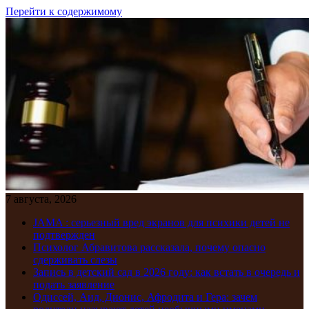
Перейти к содержимому
7 августа, 2026
JAMA : серьезный вред экранов для психики детей не
подтвержден
Психолог Абравитова рассказала, почему опасно
сдерживать слезы
Запись в детский сад в 2026 году: как встать в очередь и
подать заявление
Одиссей, Аид, Дионис, Афродита и Гера: зачем