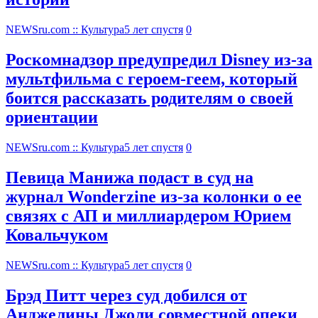
NEWSru.com :: Культура
5 лет спустя
0
Роскомнадзор предупредил Disney из-за
мультфильма c героем-геем, который
боится рассказать родителям о своей
ориентации
NEWSru.com :: Культура
5 лет спустя
0
Певица Манижа подаст в суд на
журнал Wonderzine из-за колонки о ее
связях с АП и миллиардером Юрием
Ковальчуком
NEWSru.com :: Культура
5 лет спустя
0
Брэд Питт через суд добился от
Анджелины Джоли совместной опеки