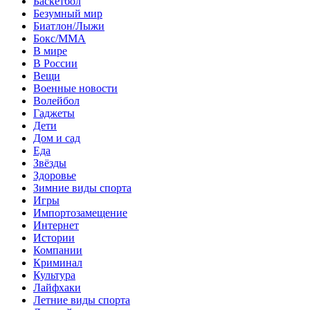
Баскетбол
Безумный мир
Биатлон/Лыжи
Бокс/MMA
В мире
В России
Вещи
Военные новости
Волейбол
Гаджеты
Дети
Дом и сад
Еда
Звёзды
Здоровье
Зимние виды спорта
Игры
Импортозамещение
Интернет
Истории
Компании
Криминал
Культура
Лайфхаки
Летние виды спорта