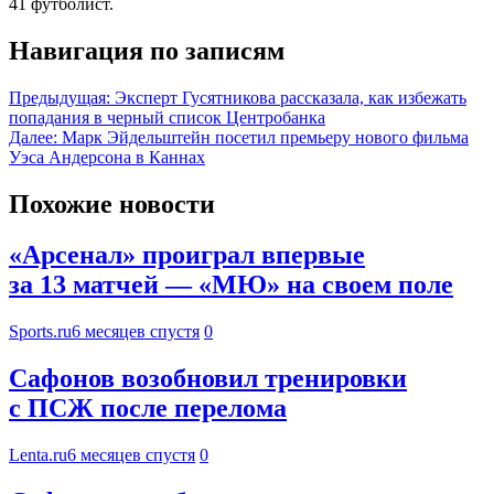
41 футболист.
Навигация по записям
Предыдущая:
Эксперт Гусятникова рассказала, как избежать
попадания в черный список Центробанка
Далее:
Марк Эйдельштейн посетил премьеру нового фильма
Уэса Андерсона в Каннах
Похожие новости
«Арсенал» проиграл впервые
за 13 матчей — «МЮ» на своем поле
Sports.ru
6 месяцев спустя
0
Сафонов возобновил тренировки
с ПСЖ после перелома
Lenta.ru
6 месяцев спустя
0