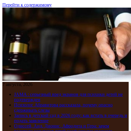
Перейти к содержимому
7 августа, 2026
JAMA : серьезный вред экранов для психики детей не
подтвержден
Психолог Абравитова рассказала, почему опасно
сдерживать слезы
Запись в детский сад в 2026 году: как встать в очередь и
подать заявление
Одиссей, Аид, Дионис, Афродита и Гера: зачем